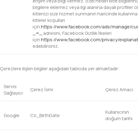
erişim veya bilgi vermez, özel hedef kitle bilgilerini
bilgilere eklemez veya ilgi alanına dayalı profille
kitlenizi size hizmet sunmanın haricinde kullanm
kitleler koşulları
için
https://www.facebook.com/ads/manage/cu
_=_
adresini, Facebook Gizlilik İlkeleri
için
https://www.facebook.com/privacy/explanat
edebilirsiniz.
Çerezlere ilişkin bilgiler aşağıdaki tabloda yer almaktadır:
Servis
Çerez İsmi
Çerez Amacı
Sağlayıcı
Kullanıcının
Google
CV_BirthDate
doğum tarihi