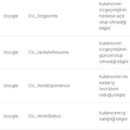
Kullanıcının
özgeçmişinin
Google
CV_Ozgecmis
herkese açık
olup olmadığı
bilgisi
Kullanıcının
özgeçmişinin
Google
CV_UpdateResume
güncel olup
olmadığı bilgisi
Kullanıcının ne
kadar iş
Google
CV_WorkExperience
tecrübesi
olduğu bilgisi
Kullanıcının iş
Google
CV_WorkStatus
sahipliği bilgisi