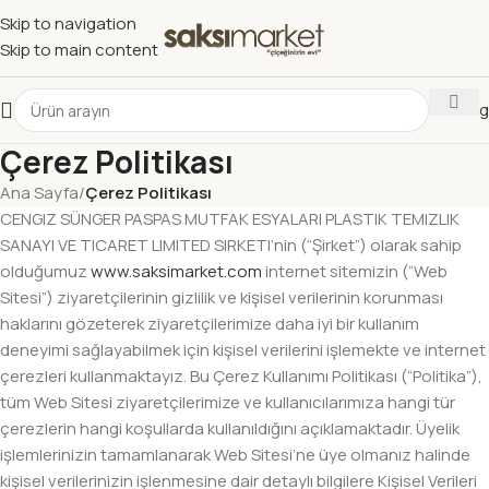
Skip to navigation
Skip to main content
Katalog
Çerez Politikası
Ana Sayfa
/
Çerez Politikası
CENGIZ SÜNGER PASPAS MUTFAK ESYALARI PLASTIK TEMIZLIK
SANAYI VE TICARET LIMITED SIRKETI’nin (“Şirket”) olarak sahip
olduğumuz
www.saksimarket.com
internet sitemizin (“Web
Sitesi”) ziyaretçilerinin gizlilik ve kişisel verilerinin korunması
haklarını gözeterek ziyaretçilerimize daha iyi bir kullanım
deneyimi sağlayabilmek için kişisel verilerini işlemekte ve internet
çerezleri kullanmaktayız. Bu Çerez Kullanımı Politikası (“Politika”),
tüm Web Sitesi ziyaretçilerimize ve kullanıcılarımıza hangi tür
çerezlerin hangi koşullarda kullanıldığını açıklamaktadır. Üyelik
işlemlerinizin tamamlanarak Web Sitesi’ne üye olmanız halinde
kişisel verilerinizin işlenmesine dair detaylı bilgilere Kişisel Verileri