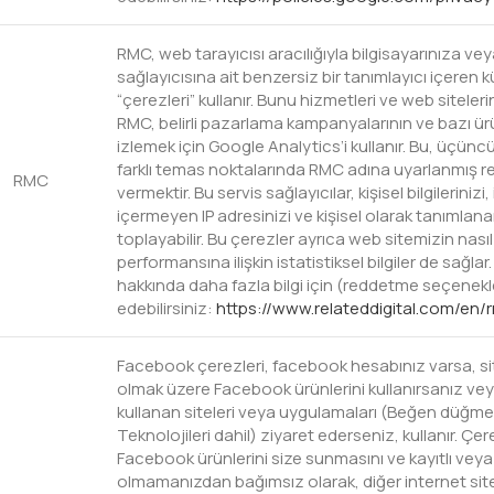
RMC, web tarayıcısı aracılığıyla bilgisayarınıza ve
sağlayıcısına ait benzersiz bir tanımlayıcı içeren 
“çerezleri” kullanır. Bunu hizmetleri ve web sitelerini
RMC, belirli pazarlama kampanyalarının ve bazı ür
izlemek için Google Analytics’i kullanır. Bu, üçüncü
farklı temas noktalarında RMC adına uyarlanmış r
RMC
vermektir. Bu servis sağlayıcılar, kişisel bilgilerinizi, i
içermeyen IP adresinizi ve kişisel olarak tanımlana
toplayabilir. Bu çerezler ayrıca web sitemizin nasıl
performansına ilişkin istatistiksel bilgiler de sağla
hakkında daha fazla bilgi için (reddetme seçenekler
edebilirsiniz:
https://www.relateddigital.com/en/
Facebook çerezleri, facebook hesabınız varsa, si
olmak üzere Facebook ürünlerini kullanırsanız ve
kullanan siteleri veya uygulamaları (Beğen düğme
Teknolojileri dahil) ziyaret ederseniz, kullanır. Ç
Facebook ürünlerini size sunmasını ve kayıtlı veya
olmamanızdan bağımsız olarak, diğer internet site