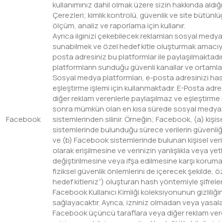
kullanımınız dahil olmak üzere sizin hakkında aldığı 
Çerezleri; kimlik kontrolü, güvenlik ve site bütünlü
ölçüm, analiz ve raporlama için kullanır.
Ayrıca ilginizi çekebilecek reklamları sosyal medy
sunabilmek ve özel hedef kitle oluşturmak amacıyla
posta adresiniz bu platformlar ile paylaşılmaktadı
platformların sunduğu güvenli kanallar ve ortamla
Sosyal medya platformları, e-posta adresinizi ha
eşleştirme işlemi için kullanmaktadır. E-Posta adr
diğer reklam verenlerle paylaşılmaz ve eşleştirm
sonra mümkün olan en kısa sürede sosyal medya 
Facebook
sistemlerinden silinir. Örneğin; Facebook, (a) kişi
sistemlerinde bulunduğu sürece verilerin güvenli
ve (b) Facebook sistemlerinde bulunan kişisel verin
olarak erişilmesine ve verinizin yanlışlıkla veya yet
değiştirilmesine veya ifşa edilmesine karşı korumak 
fiziksel güvenlik önlemlerini de içerecek şekilde, öz
hedef kitleniz”) oluşturan hash yöntemiyle şifrel
Facebook Kullanıcı Kimliği koleksiyonunun gizliliğin
sağlayacaktır. Ayrıca, izniniz olmadan veya yasal
Facebook üçüncü taraflara veya diğer reklam veren