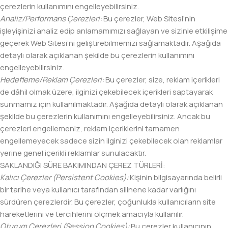
çerezlerin kullanımını engelleyebilirsiniz.
Analiz/Performans Çerezleri:
Bu çerezler, Web Sitesi’nin
işleyişinizi analiz edip anlamamımızı sağlayan ve sizinle etkilişime
geçerek Web Sitesi’ni geliştirebilmemizi sağlamaktadır. Aşağıda
detaylı olarak açıklanan şekilde bu çerezlerin kullanımını
engelleyebilirsiniz.
Hedefleme/Reklam Çerezleri:
Bu çerezler, size, reklam içerikleri
de dâhil olmak üzere, ilginizi çekebilecek içerikleri saptayarak
sunmamız için kullanılmaktadır. Aşağıda detaylı olarak açıklanan
şekilde bu çerezlerin kullanımını engelleyebilirsiniz. Ancak bu
çerezleri engellemeniz, reklam içeriklerini tamamen
engellemeyecek sadece sizin ilginizi çekebilecek olan reklamlar
yerine genel içerikli reklamlar sunulacaktır.
SAKLANDIĞI SÜRE BAKIMINDAN ÇEREZ TÜRLERİ:
Kalıcı Çerezler (Persistent Cookies):
Kişinin bilgisayarında belirli
bir tarihe veya kullanıcı tarafından silinene kadar varlığını
sürdüren çerezlerdir. Bu çerezler, çoğunlukla kullanıcıların site
hareketlerini ve tercihlerini ölçmek amacıyla kullanılır.
Oturum Çerezleri (Session Cookies):
Bu çerezler kullanıcının