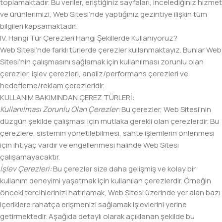
toplamaktadır. Bu veriler, eriştiğiniz sayfaları, incelediğiniz hizmet
ve ürünlerimizi, Web Sitesi’nde yaptığınız gezintiye ilişkin tüm
bilgileri kapsamaktadır.
IV. Hangi Tür Çerezleri Hangi Şekillerde Kullanıyoruz?
Web Sitesi’nde farklı türlerde çerezler kullanmaktayız. Bunlar Web
Sitesi’nin çalışmasını sağlamak için kullanılması zorunlu olan
çerezler, işlev çerezleri, analiz/performans çerezleri ve
hedefleme/reklam çerezleridir.
KULLANIM BAKIMINDAN ÇEREZ TÜRLERİ:
Kullanılması Zorunlu Olan Çerezler:
Bu çerezler, Web Sitesi’nin
düzgün şekilde çalışması için mutlaka gerekli olan çerezlerdir. Bu
çerezlere, sistemin yönetilebilmesi, sahte işlemlerin önlenmesi
için ihtiyaç vardır ve engellenmesi halinde Web Sitesi
çalışamayacaktır.
İşlev Çerezleri:
Bu çerezler size daha gelişmiş ve kolay bir
kullanım deneyimi yaşatmak için kullanılan çerezlerdir. Örneğin
önceki tercihlerinizi hatırlamak, Web Sitesi üzerinde yer alan bazı
içeriklere rahatça erişmenizi sağlamak işlevlerini yerine
getirmektedir. Aşağıda detaylı olarak açıklanan şekilde bu