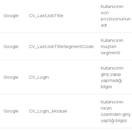
Kullanıcının
son
Google
CV_LastJobTitle
pozisyonunun
adı
Kullanıcının
Google
CV_LastJobTitleSegmentCode
müşteri
segmenti
Kullanıcının
giriş yapıp
Google
CV_Login
yapmadığı
bilgisi
Kullanıcının
neyin
Google
CV_Login_Module
üzerinden giriş
yaptığı bilgisi