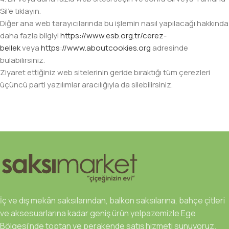
Sil’e tıklayın.
Diğer ana web tarayıcılarında bu işlemin nasıl yapılacağı hakkında
daha fazla bilgiyi
https://www.esb.org.tr/cerez-
bellek
veya
https://www.aboutcookies.org
adresinde
bulabilirsiniz.
Ziyaret ettiğiniz web sitelerinin geride bıraktığı tüm çerezleri
üçüncü parti yazılımlar aracılığıyla da silebilirsiniz.
İç ve dış mekân saksılarından, balkon saksılarına, bahçe çitleri
ve aksesuarlarına kadar geniş ürün yelpazemizle Ege
Bölgesi'nde toptan ve perakende satış hizmeti sunuyoruz.