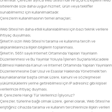
önemlidir. Çerezler ayrıca Web Sitesi’nde ve üçüncü kişilerin web
sitelerinde size daha uygun hizmet, ürün veya teklifler
sunabilmemiz için kullanılmaktadır.
Çerezlerin kullanılmasının temel amaçları;
Web Sitesi’nin daha etkili kullanılabilmesi için bazı teknik verilere
ihtiyaç duyulması,
Şirket’in sizin Web Sitesi’ni tarama ve kullanma tercih ve
alışkanlıklarınıza ilişkin bilgilerin toplanması,
Şirket’in, 5651 sayılı Internet Ortamında Yapılan Yayınların
Düzenlenmesi ve Bu Yayınlar Yoluyla İşlenen Suçlarla Mücadele
Edilmesi Hakkında Kanun ve Internet Ortamında Yapılan Yayınların
Düzenlenmesine Dair Usul ve Esaslar Hakkında Yönetmelik’ten
kaynaklananlar başta olmak üzere, kanuni ve sözleşmesel
yükümlülüklerini yerine getirebilmesi için IP adresiniz gibi kişisel
verilerinize ihtiyaç duyması,
III. Çerezlerle Hangi Tür Verilerinizi İşliyoruz?
Çerezler, türlerine bağlı olmak üzere, genel olarak, Web Sitesi’ne
eriştiğiniz cihazda tarama ve kullanım tercihlerinize ilişkin verileri