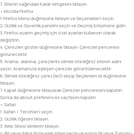
7. Sitenin sağındaki Kaldır simgesini tıklayın
• Mozilla Firefox
1. Firefox Menü düğmesine tıklayın ve Seçenekler’i seçin.
2. Gizlilik ve Güvenlik panelini seçin ve Geçmiş bölümüne gidin.
3. Firefox ayarını geçmiş için özel ayarları kullansın olarak
değiştirin.
4. Çerezleri göster düğmesine tıklayın. Çerezler penceresi
görünecektir.
5. Arama: alanına, çerezlerini silmek istediğiniz sitenin adını
yazın. Aramanızla eşleşen çerezler görüntülenecektir.
6. Silmek istediğiniz çerez(ler)i seçip Seçilenleri sil düğmesine
tıklayın.
7. Kapat düğmesine tıklayarak Çerezler penceresini kapatın.
Sonra da about:preferences sayfasını kapatın
• Safari
1. Safari > Tercihler’i seçin.
2. Gizlilik öğesini tıklayın.
3. Web Sitesi Verilerini tıklayın.
4. Bir veya daha fazla web sitesi seçin ve sonra Sil veya Tümünü