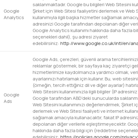
saklanmaktadır. Google bu bilgileri Web Sitesini ku
Google
Şirket için Web Sitesi faaliyetini derlemek ve Web S
Analytics
kullanımıyla ilgili başka hizmetler sağlamak amacıyl
adresinizi Google tarafından depolanan diğer veril
Google Analytics kullanımı hakkında daha fazla bi
seçenekleri dahil), şu adresi ziyaret
edebilirsiniz:
http://www.google.co.uk/intl/en/an
Google Ads, çerezleri, güvenli arama tercihlerinizi
reklamlar göstermek, bir sayfaya kaç ziyaretçi geld
hizmetlerimize kaydolmanıza yardımcı olmak, veri
ayarlarınızı hatırlamak için kullanır. Bu, web sitesinin 
(örneğin, tercih ettiğiniz dil ve diğer ayarlar) hatı
Web Sitesini kullanımınızla ilgili bilgiler (IP adresin
Google
Google tarafından ABD’deki sunucularda saklanmakt
Ads
Web Sitesini kullanımınızı değerlendirmek, Şirket iç
derlemek ve Web Sitesi faaliyeti ve internet kullanı
sağlamak amacıyla kullanacaktır, fakat IP adresin
depolanan diğer verilerle eşleştirmeyecektir. Goo
hakkında daha fazla bilgi için (reddetme seçenekler
edebilirsiniz:
https://policies.google.com/privacy