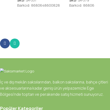
SKU:
SA-351
SKU:
SA-379
Barkod:
8680648600828
Barkod:
868064860261
İç ve dış mekân saksılarından, balkon saksılarına, bahçe çitleri
ve aksesuarlarına kadar geniş ürün yelpazemizle Ege
Bölgesi'nde toptan ve perakende satış hizmeti sunuyoruz.
Popüler Kategoriler