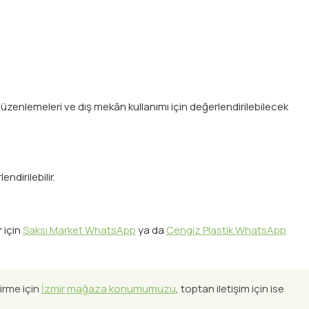
üzenlemeleri ve dış mekân kullanımı için değerlendirilebilecek
ndirilebilir.
r
için
Saksı Market WhatsApp
ya da
Cengiz Plastik WhatsApp
irme için
İzmir mağaza konumumuzu
, toptan iletişim için ise