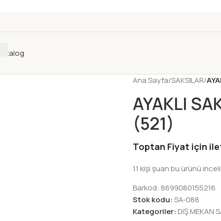
Katalog
Ana Sayfa
/
SAKSILAR
/
AYA
AYAKLI SAK
(521)
Toptan Fiyat için il
11
kişi şuan bu ürünü inceli
Barkod:
8699080155216
Stok kodu:
SA-088
Kategoriler:
DIŞ MEKAN S