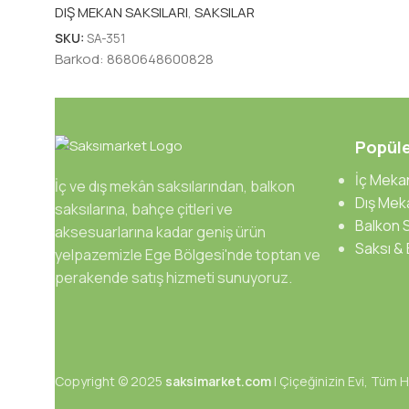
DIŞ MEKAN SAKSILARI
,
SAKSILAR
SKU:
SA-351
Barkod:
8680648600828
Popüle
İç Mekan
İç ve dış mekân saksılarından, balkon
Dış Meka
saksılarına, bahçe çitleri ve
Balkon S
aksesuarlarına kadar geniş ürün
Saksı &
yelpazemizle Ege Bölgesi'nde toptan ve
perakende satış hizmeti sunuyoruz.
Copyright © 2025
saksimarket.com
| Çiçeğinizin Evi, Tüm Ha