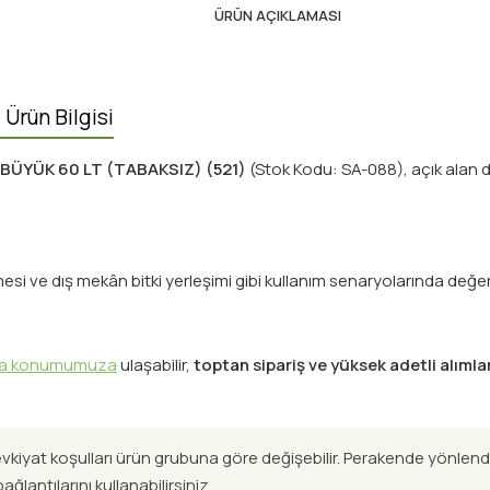
ÜRÜN AÇIKLAMASI
Ürün Bilgisi
 BÜYÜK 60 LT (TABAKSIZ) (521)
(Stok Kodu: SA-088), açık alan d
si ve dış mekân bitki yerleşimi gibi kullanım senaryolarında değerle
za konumumuza
ulaşabilir,
toptan sipariş ve yüksek adetli alımla
evkiyat koşulları ürün grubuna göre değişebilir. Perakende yönlend
ağlantılarını kullanabilirsiniz.