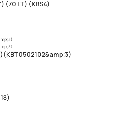
 (70 LT) (KBS4)
Z)(KBT0502102&amp;3)
18)