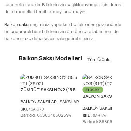
seçenek olacaktır. Bitkilerinizin sağlıklı büyümesi için drenaj
delikli modelleri tercih etmeyi unutmayın.
Balkon saksı
seçiminizi yaparken bu faktörleri göz önünde
bulundurarak hem bitkilerinizin ömrünü uzatabilir hem de
balkonunuzu daha şık bir hale getirebilirsiniz.
Balkon Saksı Modelleri
Tüm Ürünler
ZÜMRÜT SAKSI NO:2 (15.5
STOK SOR
LT) (ZS 02)
BALKON SAKSI TOMBİ
BALKON SAKSILARI
,
SAKSILAR
NO:3 (3 LT)(TOM3)
BALKON SAKSILARI
,
SAK
SKU:
SA-378
Barkod:
8680648602594
SKU:
SA-674
Barkod:
868064861772