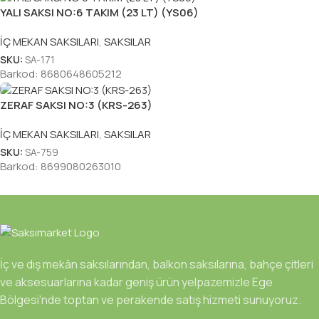
YALI SAKSI NO:6 TAKIM (23 LT) (YS06)
İÇ MEKAN SAKSILARI
,
SAKSILAR
SKU:
SA-171
Barkod:
8680648605212
ZERAF SAKSI NO:3 (KRS-263)
İÇ MEKAN SAKSILARI
,
SAKSILAR
SKU:
SA-759
Barkod:
8699080263010
İç ve dış mekân saksılarından, balkon saksılarına, bahçe çitleri
ve aksesuarlarına kadar geniş ürün yelpazemizle Ege
Bölgesi'nde toptan ve perakende satış hizmeti sunuyoruz.