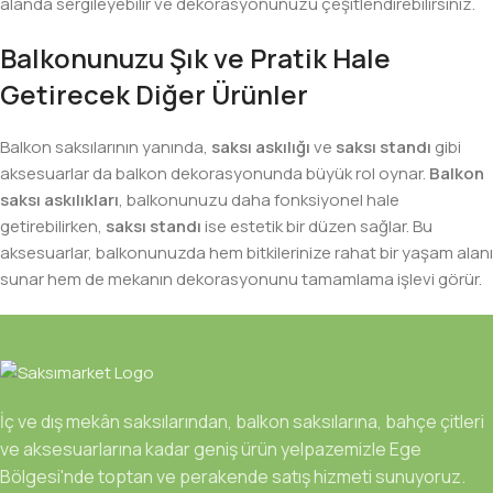
alanda sergileyebilir ve dekorasyonunuzu çeşitlendirebilirsiniz.
Balkonunuzu Şık ve Pratik Hale
Getirecek Diğer Ürünler
Balkon saksılarının yanında,
saksı askılığı
ve
saksı standı
gibi
aksesuarlar da balkon dekorasyonunda büyük rol oynar.
Balkon
saksı askılıkları
, balkonunuzu daha fonksiyonel hale
getirebilirken,
saksı standı
ise estetik bir düzen sağlar. Bu
aksesuarlar, balkonunuzda hem bitkilerinize rahat bir yaşam alanı
sunar hem de mekanın dekorasyonunu tamamlama işlevi görür.
İç ve dış mekân saksılarından, balkon saksılarına, bahçe çitleri
ve aksesuarlarına kadar geniş ürün yelpazemizle Ege
Bölgesi'nde toptan ve perakende satış hizmeti sunuyoruz.