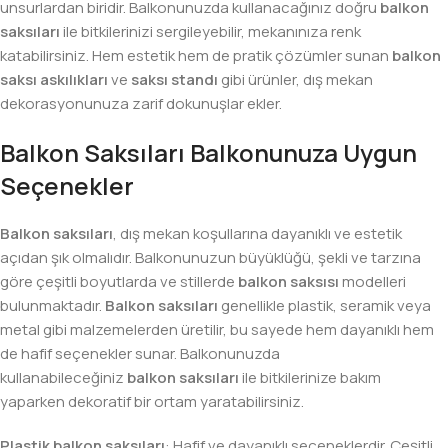
unsurlardan biridir. Balkonunuzda kullanacağınız doğru
balkon
saksıları
ile bitkilerinizi sergileyebilir, mekanınıza renk
katabilirsiniz. Hem estetik hem de pratik çözümler sunan
balkon
saksı askılıkları
ve
saksı standı
gibi ürünler, dış mekan
dekorasyonunuza zarif dokunuşlar ekler.
Balkon Saksıları Balkonunuza Uygun
Seçenekler
Balkon saksıları
, dış mekan koşullarına dayanıklı ve estetik
açıdan şık olmalıdır. Balkonunuzun büyüklüğü, şekli ve tarzına
göre çeşitli boyutlarda ve stillerde
balkon saksısı
modelleri
bulunmaktadır.
Balkon saksıları
genellikle plastik, seramik veya
metal gibi malzemelerden üretilir, bu sayede hem dayanıklı hem
de hafif seçenekler sunar. Balkonunuzda
kullanabileceğiniz
balkon saksıları
ile bitkilerinize bakım
yaparken dekoratif bir ortam yaratabilirsiniz.
Plastik balkon saksıları
: Hafif ve dayanıklı seçeneklerdir. Çeşitli