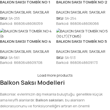
BALKON SAKSI TOMBİK NO:1
BALKON SAKSI TOMBİK NO:2
(3 LT) (TOM1)
(6.5 LT) (TOM2)
BALKON SAKSILARI
,
SAKSILAR
BALKON SAKSILARI
,
SAKSILAR
SKU:
SA-255
SKU:
SA-254
Barkod:
8680648606059
Barkod:
8680648606066
BALKON SAKSI TOMBİK NO:4
BALKON SAKSI TOMBİK NO:5
(6,5 LT) (TOM4)
(10 LT)(TOM5)
BALKON SAKSILARI
,
SAKSILAR
BALKON SAKSILARI
,
SAKSILAR
SKU:
SA-561
SKU:
SA-513
Barkod:
8680648609708
Barkod:
8680648609173
Load more products
Balkon Saksı Modelleri
Balkonlar, evlerimizin dış mekanla buluştuğu, genellikle küçük
ama keyifli alanlardır.
Balkon saksıları
, bu alanların
dekorasyonunu ve fonksiyonelliğini artıran en önemli